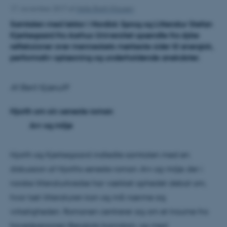
17. november 2017
af
Helle Breth Klausen
Samtalen med lektor i Nordisk Sprog og Litteratur Stefan
Kjerkegaard fra Aarhus Universitet spændte fra dybe
refleksioner over menneskets mørkeste sider til energisk,
performativ oplæsning og underholdende anekdoter.
Af Berit Kjærulff
Hjorth om sin seneste roman
Arv og miljø
Hjorth og Kjerkegaard indledte samtalen med en
diskussion af Hjorths seneste roman
Arv og miljø
, der i
norske litteraturkredse har vækket ophedet debat om,
hvor tæt litteraturen kan og må nærme sig
virkeligheden. Romanen centrerer sig om et traume fra
hovedpersonen Bergljots barndom, og med