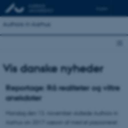
English
Authors in Aarhus
Vis danske nyheder
Reportage: Rå realiteter og viltre
anekdoter
Mandag den 13. november sluttede Authors in
Aarhus sin 2017-sæson af med et passioneret