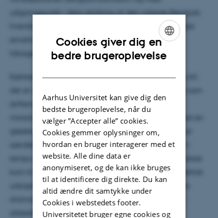
udgangspunkt i dens skildring af den voksnes Bergljots
hverdag diskuterede Hjorth erkendelse af fortrængte
erindringer og forståelse af nye indsigter med
Cookies giver dig en
ENGLISH
tilbagevirkende kraft.
bedre brugeroplevelse
DANISH
Kjerkegaard fremhævede den særlige stemme og stil,
der er at finde i romanen, som han karakteriserede som
Aarhus Universitet kan give dig den
skiftende fortvivlet og aggressiv, men også til tider
bedste brugeroplevelse, når du
morsom. Hjorth gav et levende eksempel herpå med en
vælger ”Accepter alle” cookies.
glødende, performativ oplæsning. Oplæsningen var
Cookies gemmer oplysninger om,
hvordan en bruger interagerer med et
særdeles dramatisk i fremførelsen med skarpe skift i
website. Alle dine data er
tempo og stemmeføring. En nærmest skizofren karakter
anonymiseret, og de kan ikke bruges
kom til udtryk i dens vekslen mellem en forjaget, hektisk
til at identificere dig direkte. Du kan
udsigelse og en aggressiv, truende, dyb tale. Hjorths
altid ændre dit samtykke under
dramatiske og egentlig ret voldsomme oplæsning
Cookies i webstedets footer.
afstedkom et begejstret bifald fra publikum.
Universitetet bruger egne cookies og