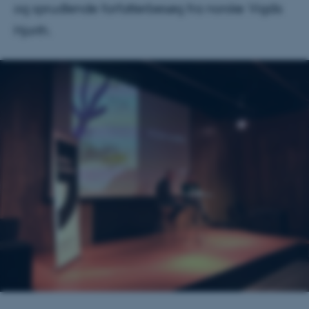
og sprudlende forfatterbesøg fra norske Vigdis
Hjorth.