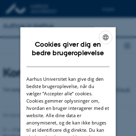
English
Authors in Aarhus
Cookies giver dig en
ENGLISH
bedre brugeroplevelse
DANISH
Kontakt
Aarhus Universitet kan give dig den
bedste brugeroplevelse, når du
Ved spørgsmål kontakt Katrine Solvang Larsen på
katrinesolvang@au.dk
vælger ”Accepter alle” cookies.
Cookies gemmer oplysninger om,
hvordan en bruger interagerer med et
website. Alle dine data er
Revideret 24.11.2025
-
Katrine Solvang Larsen
anonymiseret, og de kan ikke bruges
©
—
Cookies på au.dk
til at identificere dig direkte. Du kan