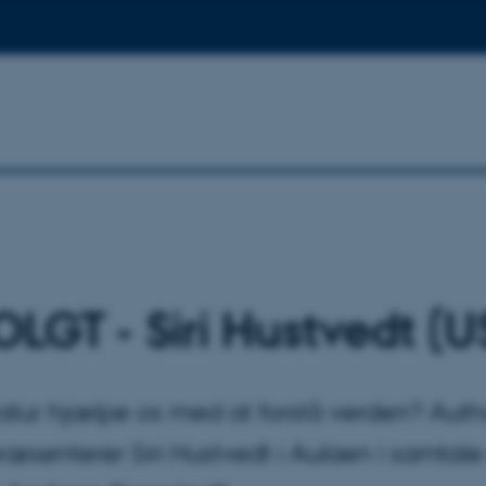
LGT - Siri Hustvedt (U
ratur hjælpe os med at forstå verden? Auth
ræsenterer Siri Hustvedt i Aulaen i samtal