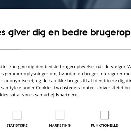
s giver dig en bedre brugerop
o: Marion Ettlinger).
itet kan give dig den bedste brugeroplevelse, når du vælger ”A
es gemmer oplysninger om, hvordan en bruger interagerer med
er anonymiseret, og de kan ikke bruges til at identificere dig d
sninger om arrangementet
g 28. august 2017,
kl. 19:00 - 20:30
t samtykke under Cookies i webstedets footer. Universitetet br
kies sat af vores samarbejdspartnere.
 kalender
Aarhus Universitet, bygning 1412, Nordre Ringgade 4, 80
C
STATISTISKE
MARKETING
FUNKTIONELLE