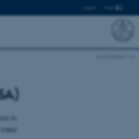
Find
English
Arrangementer
vis
SA)
ors in
e med