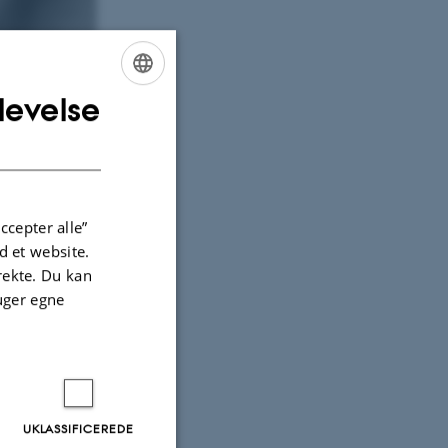
levelse
ENGLISH
DANISH
ccepter alle”
 et website.
irekte. Du kan
uger egne
00
UKLASSIFICEREDE