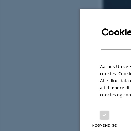
Cookie
Siri Hustvedt (Fot
Aarhus Univers
cookies. Cooki
Alle dine data 
Oply
TIDSPUNKT
Manda
altid ændre di
cookies og coo
Tilføj til
STED
Aulaen, 
Aarhus 
NØDVENDIGE