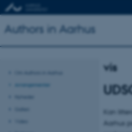
Authors in Aarhus
vis
Om Authors in Aarhus
Arrangementer
UDSO
Nyheder
Galleri
Kan litte
Video
Aarhus p